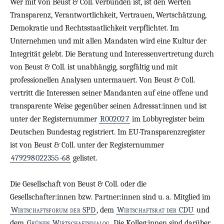
Wer mit von Beust & Coll. verbunden ist, ist den Werten
Transparenz, Verantwortlichkeit, Vertrauen, Wertschätzung,
Demokratie und Rechtsstaatlichkeit verpflichtet. Im
Unternehmen und mit allen Mandaten wird eine Kultur der
Integrität gelebt. Die Beratung und Interessenvertretung durch
von Beust & Coll. ist unabhängig, sorgfältig und mit
professionellen Analysen untermauert. Von Beust & Coll.
vertritt die Interessen seiner Mandanten auf eine offene und
transparente Weise gegenüber seinen Adressat:innen und ist
unter der Registernummer
R002027
im Lobbyregister beim
Deutschen Bundestag registriert. Im EU-Transparenzregister
ist von Beust & Coll. unter der Registernummer
479298022355-68
gelistet.
Die Gesellschaft von Beust & Coll. oder die
Gesellschafter:innen bzw. Partner:innen sind u. a. Mitglied im
Wirtschaftsforum der SPD
, dem
Wirtschaftsrat der CDU
und
dem
Grünen Wirtschaftsdialog
. Die Kolleg:innen sind darüber